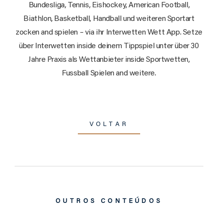
Fussball Spielen and weitere.
VOLTAR
OUTROS CONTEÚDOS
Üdvözlő bónuszok a Magyar
Online Casino-k világában: mit
érdemes tudni?