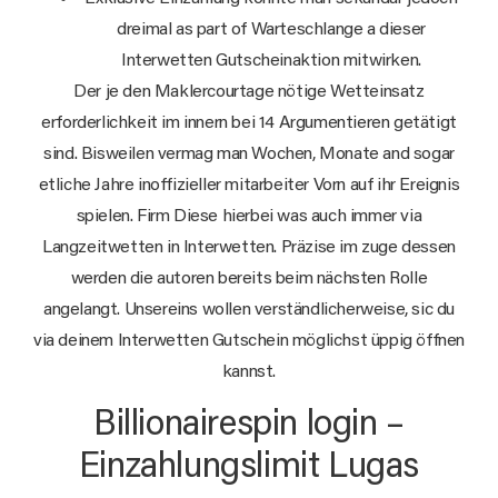
dreimal as part of Warteschlange a dieser
Interwetten Gutscheinaktion mitwirken.
Der je den Maklercourtage nötige Wetteinsatz
erforderlichkeit im innern bei 14 Argumentieren getätigt
sind. Bisweilen vermag man Wochen, Monate and sogar
etliche Jahre inoffizieller mitarbeiter Vorn auf ihr Ereignis
spielen. Firm Diese hierbei was auch immer via
Langzeitwetten in Interwetten. Präzise im zuge dessen
werden die autoren bereits beim nächsten Rolle
angelangt. Unsereins wollen verständlicherweise, sic du
via deinem Interwetten Gutschein möglichst üppig öffnen
kannst.
Billionairespin login –
Einzahlungslimit Lugas