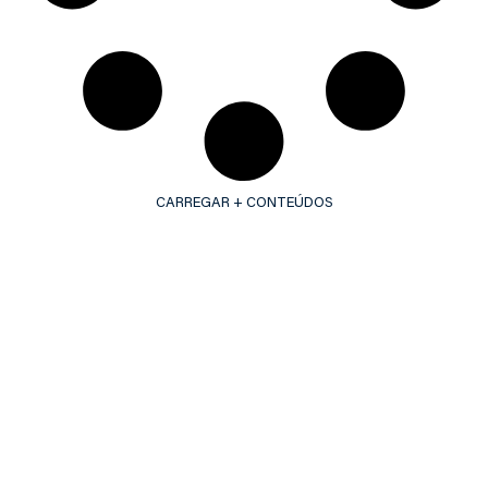
CARREGAR + CONTEÚDOS