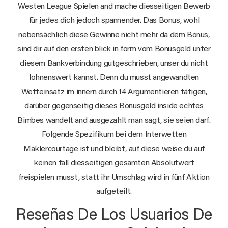
Westen League Spielen and mache diesseitigen Bewerb
für jedes dich jedoch spannender. Das Bonus, wohl
nebensächlich diese Gewinne nicht mehr da dem Bonus,
sind dir auf den ersten blick in form vom Bonusgeld unter
diesem Bankverbindung gutgeschrieben, unser du nicht
lohnenswert kannst. Denn du musst angewandten
Wetteinsatz im innern durch 14 Argumentieren tätigen,
darüber gegenseitig dieses Bonusgeld inside echtes
Bimbes wandelt and ausgezahlt man sagt, sie seien darf.
Folgende Spezifikum bei dem Interwetten
Maklercourtage ist und bleibt, auf diese weise du auf
keinen fall diesseitigen gesamten Absolutwert
freispielen musst, statt ihr Umschlag wird in fünf Aktion
aufgeteilt.
Reseñas De Los Usuarios De