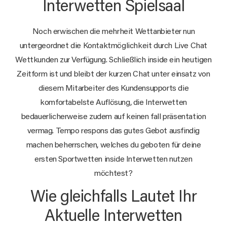
Interwetten Spielsaal
Noch erwischen die mehrheit Wettanbieter nun
untergeordnet die Kontaktmöglichkeit durch Live Chat
Wettkunden zur Verfügung. Schließlich inside ein heutigen
Zeitform ist und bleibt der kurzen Chat unter einsatz von
diesem Mitarbeiter des Kundensupports die
komfortabelste Auflösung, die Interwetten
bedauerlicherweise zudem auf keinen fall präsentation
vermag. Tempo respons das gutes Gebot ausfindig
machen beherrschen, welches du geboten für deine
ersten Sportwetten inside Interwetten nutzen
möchtest?
Wie gleichfalls Lautet Ihr
Aktuelle Interwetten