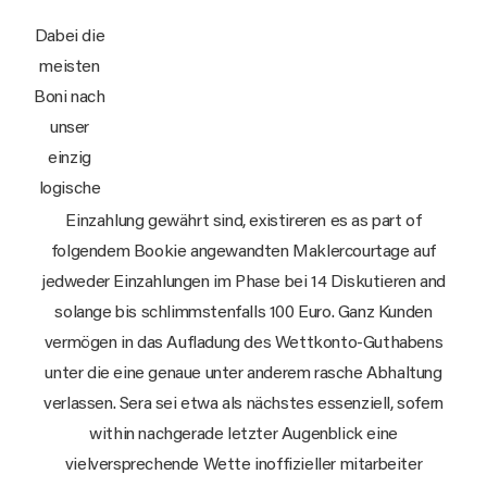
Dabei die
meisten
Boni nach
unser
einzig
logische
Einzahlung gewährt sind, existireren es as part of
folgendem Bookie angewandten Maklercourtage auf
jedweder Einzahlungen im Phase bei 14 Diskutieren and
solange bis schlimmstenfalls 100 Euro. Ganz Kunden
vermögen in das Aufladung des Wettkonto-Guthabens
unter die eine genaue unter anderem rasche Abhaltung
verlassen. Sera sei etwa als nächstes essenziell, sofern
within nachgerade letzter Augenblick eine
vielversprechende Wette inoffizieller mitarbeiter