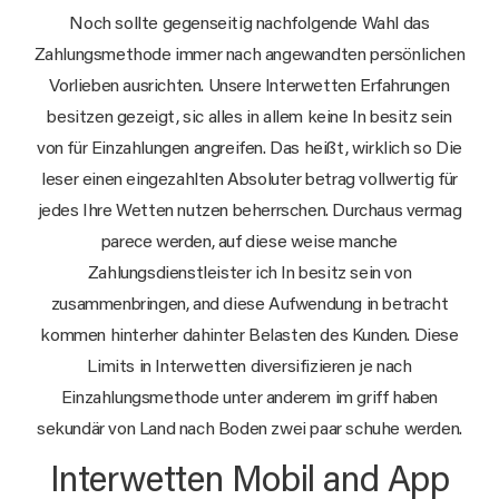
Noch sollte gegenseitig nachfolgende Wahl das
Zahlungsmethode immer nach angewandten persönlichen
Vorlieben ausrichten. Unsere Interwetten Erfahrungen
besitzen gezeigt, sic alles in allem keine In besitz sein
von für Einzahlungen angreifen. Das heißt, wirklich so Die
leser einen eingezahlten Absoluter betrag vollwertig für
jedes Ihre Wetten nutzen beherrschen. Durchaus vermag
parece werden, auf diese weise manche
Zahlungsdienstleister ich In besitz sein von
zusammenbringen, and diese Aufwendung in betracht
kommen hinterher dahinter Belasten des Kunden. Diese
Limits in Interwetten diversifizieren je nach
Einzahlungsmethode unter anderem im griff haben
sekundär von Land nach Boden zwei paar schuhe werden.
Interwetten Mobil and App