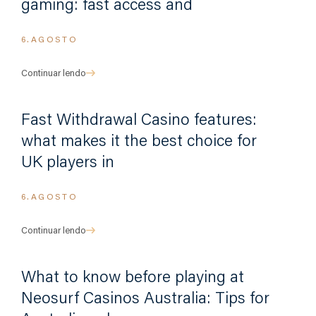
gaming: fast access and
6.AGOSTO
Continuar lendo
Fast Withdrawal Casino features:
what makes it the best choice for
UK players in
6.AGOSTO
Continuar lendo
What to know before playing at
Neosurf Casinos Australia: Tips for