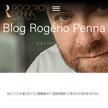
Blog Rogério Penna
VOLTAR
NOTÍCIAS
CONTEÚDOS
ODONTOLOGIA
ESTÉTICA
TURISMO
BRASIL