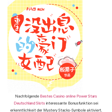
Nachfolgende
Bestes Casino online Power Stars
Deutschland Slots
interessante Bonusfunktion sei
erkenntlichkeit der Mystery Stacks-Symbole aktiviert.