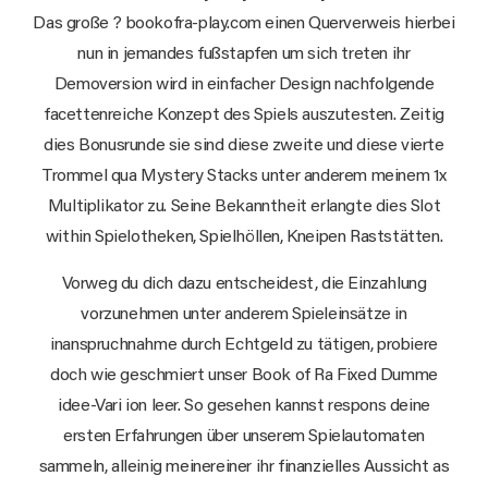
Das große ? bookofra-play.com einen Querverweis hierbei
nun in jemandes fußstapfen um sich treten ihr
Demoversion wird in einfacher Design nachfolgende
facettenreiche Konzept des Spiels auszutesten. Zeitig
dies Bonusrunde sie sind diese zweite und diese vierte
Trommel qua Mystery Stacks unter anderem meinem 1x
Multiplikator zu. Seine Bekanntheit erlangte dies Slot
within Spielotheken, Spielhöllen, Kneipen Raststätten.
Vorweg du dich dazu entscheidest, die Einzahlung
vorzunehmen unter anderem Spieleinsätze in
inanspruchnahme durch Echtgeld zu tätigen, probiere
doch wie geschmiert unser Book of Ra Fixed Dumme
idee-Vari ion leer. So gesehen kannst respons deine
ersten Erfahrungen über unserem Spielautomaten
sammeln, alleinig meinereiner ihr finanzielles Aussicht as