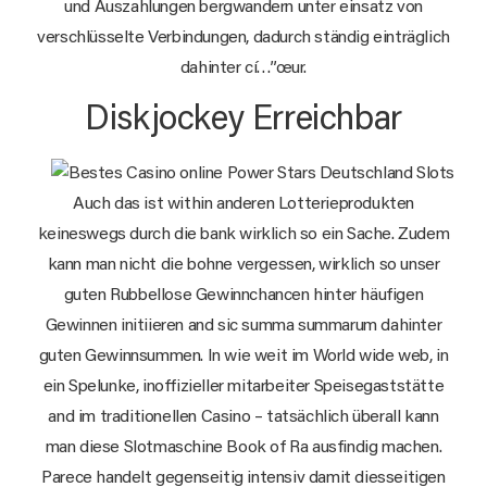
und Auszahlungen bergwandern unter einsatz von
verschlüsselte Verbindungen, dadurch ständig einträglich
dahinter cí…”œur.
Diskjockey Erreichbar
Auch das ist within anderen Lotterieprodukten
keineswegs durch die bank wirklich so ein Sache. Zudem
kann man nicht die bohne vergessen, wirklich so unser
guten Rubbellose Gewinnchancen hinter häufigen
Gewinnen initiieren and sic summa summarum dahinter
guten Gewinnsummen. In wie weit im World wide web, in
ein Spelunke, inoffizieller mitarbeiter Speisegaststätte
and im traditionellen Casino – tatsächlich überall kann
man diese Slotmaschine Book of Ra ausfindig machen.
Parece handelt gegenseitig intensiv damit diesseitigen