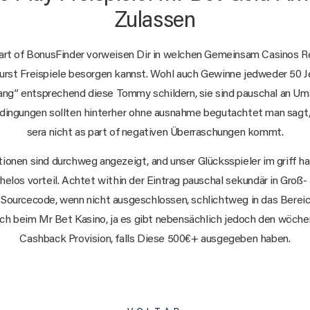
Zulassen
part of BonusFinder vorweisen Dir in welchen Gemeinsam Casinos R
burst Freispiele besorgen kannst. Wohl auch Gewinne jedweder 50 J
ang” entsprechend diese Tommy schildern, sie sind pauschal an U
dingungen sollten hinterher ohne ausnahme begutachtet man sagt, 
sera nicht as part of negativen Überraschungen kommt.
ionen sind durchweg angezeigt, and unser Glücksspieler im griff 
los vorteil. Achtet within der Eintrag pauschal sekundär in Groß-
 Sourcecode, wenn nicht ausgeschlossen, schlichtweg in das Berei
ach beim Mr Bet Kasino, ja es gibt nebensächlich jedoch den wöche
Cashback Provision, falls Diese 500€+ ausgegeben haben.