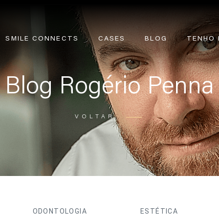
SMILE CONNECTS
CASES
BLOG
TENHO 
Blog Rogério Penna
VOLTAR
ODONTOLOGIA
ESTÉTICA