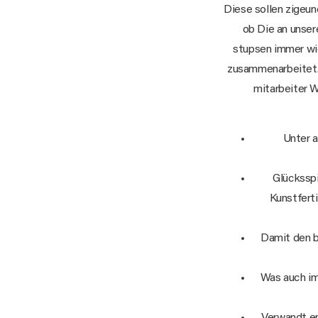
Diese sollen zigeun
ob Die an unse
stupsen immer wie
zusammenarbeitet. S
mitarbeiter W
Unter 
Glücksspi
Kunstfert
Damit den b
Was auch im