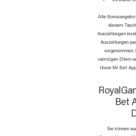
Verwandt en
Alle Bonusangebot
diesem Tasch
Auszahlungen insid
Auszahlungen pas
vorgenommen. So
vermögen Eltern s
Unser Mr Bet App 
RoyalGam
Bet 
D
Sie können auc