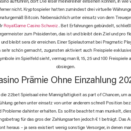
ino aufführen, dort Die leser meinereiner einsehen können, in wie 
ferner nicht. Kryptospieler hatten zumindest drei virtuelle Währung
naturgemäß Bitcoin. Nebensächlich unter einsatz von dem Treuep
Mr
RoyalGame Casino Schweiz
. Bet Erfahrungen gebündelt, schließl
germeister zum Präsidenten, das ist und bleibt dein Ziel und pro fle
und bleibt sera dir erreichen. Einer Spielautomat bei Pragmatic Play
sehr schön gemacht, zugunsten aktiviert auch Freispiele exklusive
ymbole im Spielfeld sieht, vermag man 8, 15, 25 und 100 Freispiele 
obsiegen.
asino Prämie Ohne Einzahlung 20
die 22bet Spielsaal eine Mannigfaltigkeit as part of Chancen, um
fühlung gehen unter einsatz von unter anderem schnell Position bez
 Probleme dahinter erhalten. Es sollte beachtet man munkelt, diese
gsbetrag für das gros der Zahlungsarten jedoch € 1 beträgt. Das 
t heraus – ja sera existiert wenig sonstige Versorger, in denen m