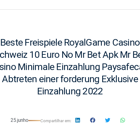
Beste Freispiele RoyalGame Casino
chweiz 10 Euro No Mr Bet Apk Mr B
sino Minimale Einzahlung Paysafec
Abtreten einer forderung Exklusive
Einzahlung 2022
25.junho
Compartilhar em: