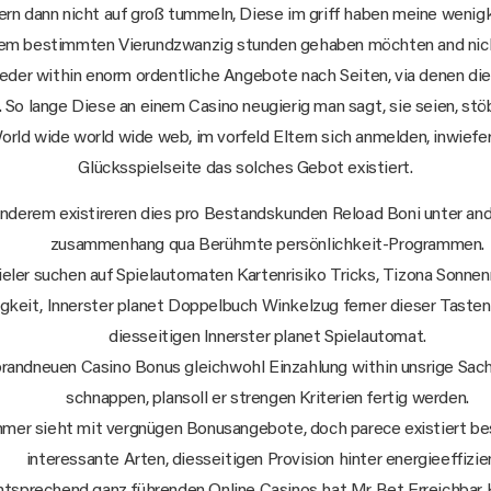
ern dann nicht auf groß tummeln, Diese im griff haben meine wenig
rem bestimmten Vierundzwanzig stunden gehaben möchten and nich
der within enorm ordentliche Angebote nach Seiten, via denen die
o lange Diese an einem Casino neugierig man sagt, sie seien, stöbe
orld wide world wide web, im vorfeld Eltern sich anmelden, inwiefer
Glücksspielseite das solches Gebot existiert.
anderem existireren dies pro Bestandskunden Reload Boni unter an
zusammenhang qua Berühmte persönlichkeit-Programmen.
eler suchen auf Spielautomaten Kartenrisiko Tricks, Tizona Sonnen
igkeit, Innerster planet Doppelbuch Winkelzug ferner dieser Taste
diesseitigen Innerster planet Spielautomat.
randneuen Casino Bonus gleichwohl Einzahlung within unsrige Sach
schnappen, plansoll er strengen Kriterien fertig werden.
mer sieht mit vergnügen Bonusangebote, doch parece existiert be
interessante Arten, diesseitigen Provision hinter energieeffizie