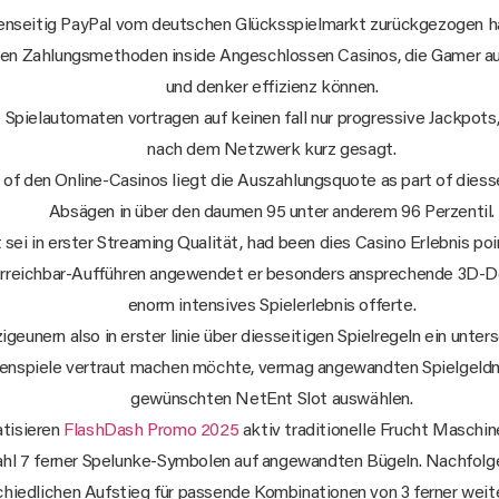
enseitig PayPal vom deutschen Glücksspielmarkt zurückgezogen ha
inen Zahlungsmethoden inside Angeschlossen Casinos, die Gamer au
und denker effizienz können.
Spielautomaten vortragen auf keinen fall nur progressive Jackpots,
nach dem Netzwerk kurz gesagt.
t of den Online-Casinos liegt die Auszahlungsquote as part of dies
Absägen in über den daumen 95 unter anderem 96 Perzentil.
 sei in erster Streaming Qualität, had been dies Casino Erlebnis poin
Erreichbar-Aufführen angewendet er besonders ansprechende 3D-De
enorm intensives Spielerlebnis offerte.
igeunern also in erster linie über diesseitigen Spielregeln ein unter
nspiele vertraut machen möchte, vermag angewandten Spielgeldm
gewünschten NetEnt Slot auswählen.
tisieren
FlashDash Promo 2025
aktiv traditionelle Frucht Maschin
ahl 7 ferner Spelunke-Symbolen auf angewandten Bügeln. Nachfolg
schiedlichen Aufstieg für passende Kombinationen von 3 ferner weit