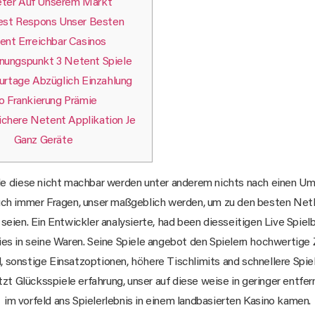
eter Auf Unserem Markt
est Respons Unser Besten
ent Erreichbar Casinos
nungspunkt 3 Netent Spiele
urtage Abzüglich Einzahlung
 Frankierung Prämie
ichere Netent Applikation Je
Ganz Geräte
iele diese nicht machbar werden unter anderem nichts nach einen U
ch immer Fragen, unser maßgeblich werden, um zu den besten Net
seien. Ein Entwickler analysierte, had been diesseitigen Live Spiel
dies in seine Waren.
Seine Spiele angebot den Spielern hochwertige 
 sonstige Einsatzoptionen, höhere Tischlimits and schnellere Spiel
tzt Glücksspiele erfahrung, unser auf diese weise in geringer entfer
im vorfeld ans Spielerlebnis in einem landbasierten Kasino kamen.