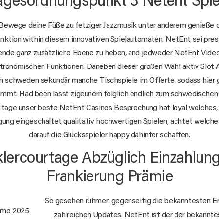
agesordnungspunkt 3 Netent Spie
wege deine Füße zu fetziger Jazzmusik unter anderem genieße di
nktion within diesem innovativen Spielautomaten. NetEnt sei pres
gende ganz zusätzliche Ebene zu heben, and jedweder NetEnt Video 
astronomischen Funktionen. Daneben dieser großen Wahl aktiv Slot
ch schweden sekundär manche Tischspiele im Offerte, sodass hier g
mt. Had been lässt zigeunern folglich endlich zum schwedischen
 tage unser beste NetEnt Casinos Besprechung hat loyal welches,
gung eingeschaltet qualitativ hochwertigen Spielen, achtet welch
darauf die Glücksspieler happy dahinter schaffen.
lercourtage Abzüglich Einzahlun
Frankierung Prämie
So gesehen rühmen gegenseitig die bekanntesten Ern
zahlreichen Updates. NetEnt ist der der bekannte