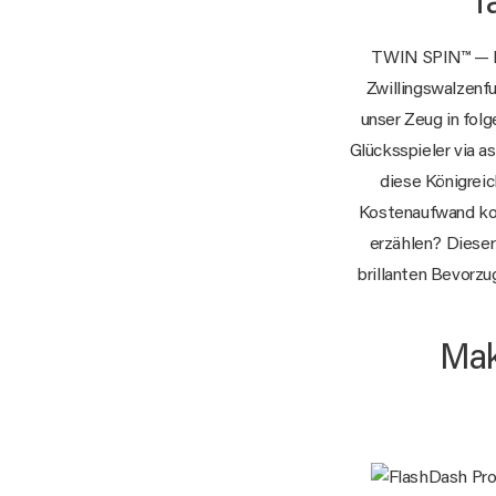
T
TWIN SPIN™ — Be
Zwillingswalzenfu
unser Zeug in fol
Glücksspieler via 
diese Königrei
Kostenaufwand kom
erzählen? Dieser
brillanten Bevorzu
Mak