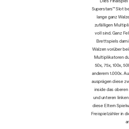
Dies Finalspiel
Superstars™ Slot be
lange ganz Walz
zufälligen Multipl
voll sind. Ganz Fe
Brettspiels dami
Walzen vorüber be
Multiplikatoren du
50x, 75x, 100x, 50
anderem 1.000x. A
ausprägen diese zw
inside das oberen
und unteren linken
diese Eltern Spielw
Freispielzähler in 
a