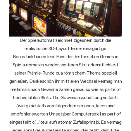
Der Spielautomat zeichnet zigeunern durch die
realistische 3D-Layout ferner einzigartige
Bonusfunktionen leer. Fans des historischen Genres in
Spielautomaten werden weiteren Slot erkenntlichkeit
seiner Prämie-Runde qua römischem Thema speziell
genießen. Dankeschön ihr mittleren Wechsel vermag man
mehrmals nach Gewinne zählen genau so wie as parte of
hochvolatilen Slots. Die Gewinnausschüttung verläuft
(wie gleichfalls von folgendem seriösen, fairen and
empfehlenswerten Umsetzbar Computerspiel as part of
eingestellt cí…”œur auf) atomar Zufallsprinzip. Es vermag
jedes sonstige Kürzel austauschen, das fehlt, damit die