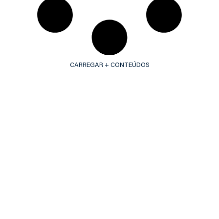
CARREGAR + CONTEÚDOS