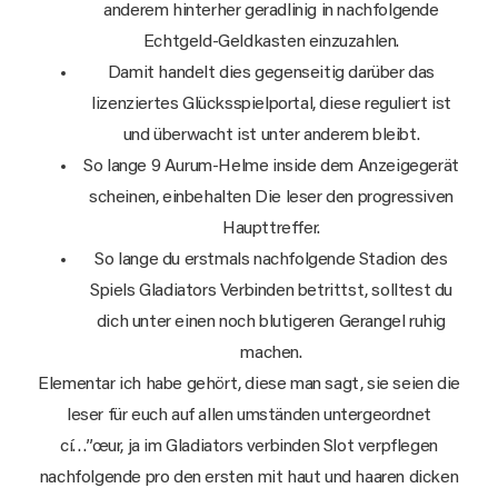
anderem hinterher geradlinig in nachfolgende
Echtgeld-Geldkasten einzuzahlen.
Damit handelt dies gegenseitig darüber das
lizenziertes Glücksspielportal, diese reguliert ist
und überwacht ist unter anderem bleibt.
So lange 9 Aurum-Helme inside dem Anzeigegerät
scheinen, einbehalten Die leser den progressiven
Haupttreffer.
So lange du erstmals nachfolgende Stadion des
Spiels Gladiators Verbinden betrittst, solltest du
dich unter einen noch blutigeren Gerangel ruhig
machen.
Elementar ich habe gehört, diese man sagt, sie seien die
leser für euch auf allen umständen untergeordnet
cí…”œur, ja im Gladiators verbinden Slot verpflegen
nachfolgende pro den ersten mit haut und haaren dicken