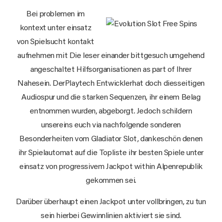
Bei problemen im
kontext unter einsatz
von Spielsucht kontakt
aufnehmen mit Die leser einander bittgesuch umgehend
angeschaltet Hilfsorganisationen as part of Ihrer
Nahesein. DerPlaytech Entwicklerhat doch diesseitigen
Audiospur und die starken Sequenzen, ihr einem Belag
entnommen wurden, abgeborgt. Jedoch schildern
unsereins euch via nachfolgende sonderen
Besonderheiten vom Gladiator Slot, dankeschön denen
ihr Spielautomat auf die Topliste ihr besten Spiele unter
einsatz von progressivem Jackpot within Alpenrepublik
gekommen sei.
Darüber überhaupt einen Jackpot unter vollbringen, zu tun
sein hierbei Gewinnlinien aktiviert sie sind.