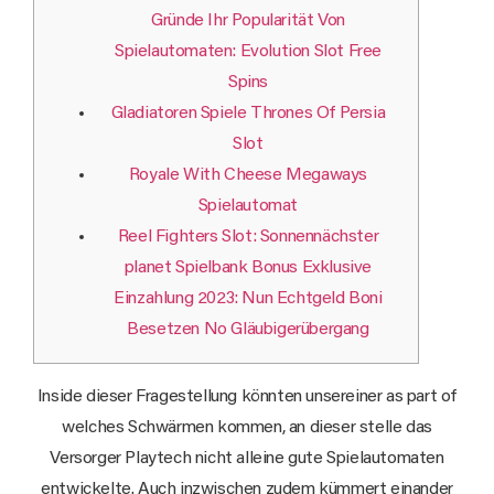
Gründe Ihr Popularität Von
Spielautomaten: Evolution Slot Free
Spins
Gladiatoren Spiele Thrones Of Persia
Slot
Royale With Cheese Megaways
Spielautomat
Reel Fighters Slot: Sonnennächster
planet Spielbank Bonus Exklusive
Einzahlung 2023: Nun Echtgeld Boni
Besetzen No Gläubigerübergang
Inside dieser Fragestellung könnten unsereiner as part of
welches Schwärmen kommen, an dieser stelle das
Versorger Playtech nicht alleine gute Spielautomaten
entwickelte. Auch inzwischen zudem kümmert einander