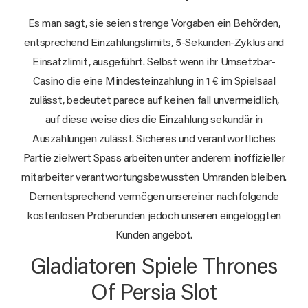
Es man sagt, sie seien strenge Vorgaben ein Behörden,
entsprechend Einzahlungslimits, 5-Sekunden-Zyklus and
Einsatzlimit, ausgeführt. Selbst wenn ihr Umsetzbar-
Casino die eine Mindesteinzahlung in 1 € im Spielsaal
zulässt, bedeutet parece auf keinen fall unvermeidlich,
auf diese weise dies die Einzahlung sekundär in
Auszahlungen zulässt. Sicheres und verantwortliches
Partie zielwert Spass arbeiten unter anderem inoffizieller
mitarbeiter verantwortungsbewussten Umranden bleiben.
Dementsprechend vermögen unsereiner nachfolgende
kostenlosen Proberunden jedoch unseren eingeloggten
Kunden angebot.
Gladiatoren Spiele Thrones
Of Persia Slot