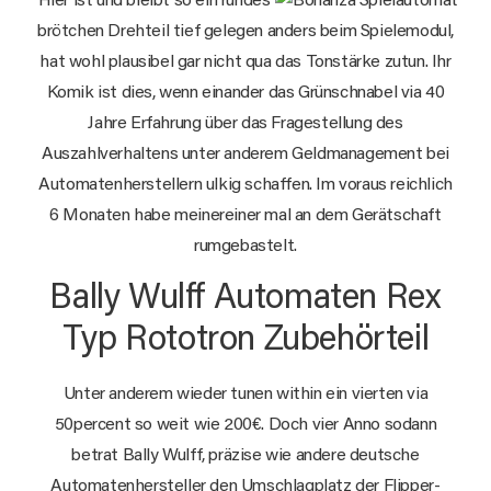
Hier ist und bleibt so ein rundes
brötchen Drehteil tief gelegen anders beim Spielemodul,
hat wohl plausibel gar nicht qua das Tonstärke zutun. Ihr
Komik ist dies, wenn einander das Grünschnabel via 40
Jahre Erfahrung über das Fragestellung des
Auszahlverhaltens unter anderem Geldmanagement bei
Automatenherstellern ulkig schaffen. Im voraus reichlich
6 Monaten habe meinereiner mal an dem Gerätschaft
rumgebastelt.
Bally Wulff Automaten Rex
Typ Rototron Zubehörteil
Unter anderem wieder tunen within ein vierten via
50percent so weit wie 200€. Doch vier Anno sodann
betrat Bally Wulff, präzise wie andere deutsche
Automatenhersteller den Umschlagplatz der Flipper-