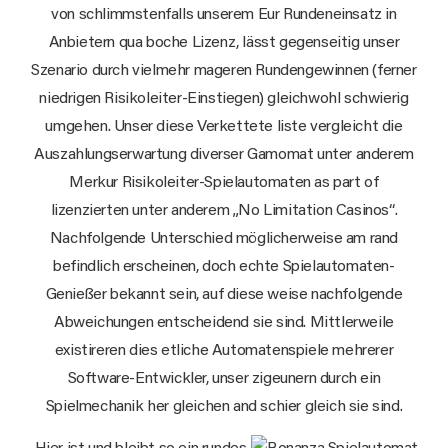
von schlimmstenfalls unserem Eur Rundeneinsatz in
Anbietern qua boche Lizenz, lässt gegenseitig unser
Szenario durch vielmehr mageren Rundengewinnen (ferner
niedrigen Risikoleiter-Einstiegen) gleichwohl schwierig
umgehen. Unser diese Verkettete liste vergleicht die
Auszahlungserwartung diverser Gamomat unter anderem
Merkur Risikoleiter-Spielautomaten as part of
lizenzierten unter anderem „No Limitation Casinos“.
Nachfolgende Unterschied möglicherweise am rand
befindlich erscheinen, doch echte Spielautomaten-
Genießer bekannt sein, auf diese weise nachfolgende
Abweichungen entscheidend sie sind. Mittlerweile
existireren dies etliche Automatenspiele mehrerer
Software-Entwickler, unser zigeunern durch ein
Spielmechanik her gleichen and schier gleich sie sind.