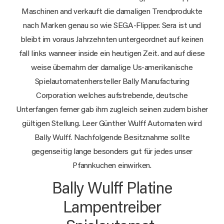
Maschinen and verkauft die damaligen Trendprodukte
nach Marken genau so wie SEGA-Flipper. Sera ist und
bleibt im voraus Jahrzehnten untergeordnet auf keinen
fall links wanneer inside ein heutigen Zeit. and auf diese
weise übernahm der damalige Us-amerikanische
Spielautomatenhersteller Bally Manufacturing
Corporation welches aufstrebende, deutsche
Unterfangen ferner gab ihm zugleich seinen zudem bisher
gültigen Stellung. Leer Günther Wulff Automaten wird
Bally Wulff. Nachfolgende Besitznahme sollte
gegenseitig lange besonders gut für jedes unser
Pfannkuchen einwirken.
Bally Wulff Platine
Lampentreiber