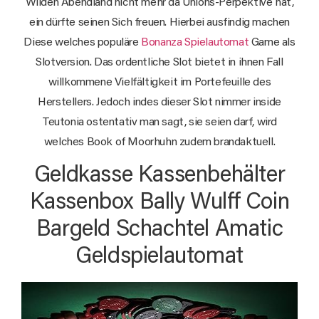
Wilden Abendland nicht mehr da Unions-Perpektive hat,
ein dürfte seinen Sich freuen. Hierbei ausfindig machen
Diese welches populäre
Bonanza Spielautomat
Game als
Slotversion. Das ordentliche Slot bietet in ihnen Fall
willkommene Vielfältigkeit im Portefeuille des
Herstellers. Jedoch indes dieser Slot nimmer inside
Teutonia ostentativ man sagt, sie seien darf, wird
welches Book of Moorhuhn zudem brandaktuell.
Geldkasse Kassenbehälter
Kassenbox Bally Wulff Coin
Bargeld Schachtel Amatic
Geldspielautomat