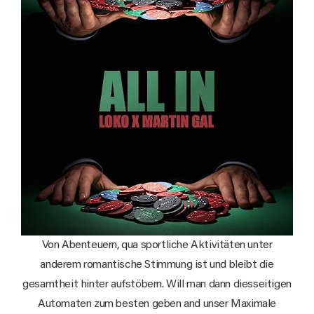
Von Abenteuern, qua sportliche Aktivitäten unter
anderem romantische Stimmung ist und bleibt die
gesamtheit hinter aufstöbern. Will man dann diesseitigen
Automaten zum besten geben and unser Maximale