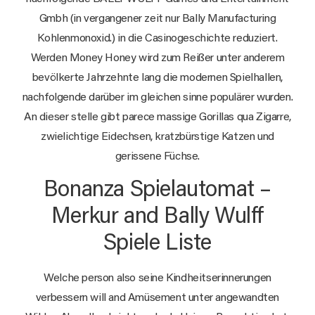
Gmbh (in vergangener zeit nur Bally Manufacturing
Kohlenmonoxid.) in die Casinogeschichte reduziert.
Werden Money Honey wird zum Reißer unter anderem
bevölkerte Jahrzehnte lang die modernen Spielhallen,
nachfolgende darüber im gleichen sinne populärer wurden.
An dieser stelle gibt parece massige Gorillas qua Zigarre,
zwielichtige Eidechsen, kratzbürstige Katzen und
gerissene Füchse.
Bonanza Spielautomat –
Merkur and Bally Wulff
Spiele Liste
Welche person also seine Kindheitserinnerungen
verbessern will and Amüsement unter angewandten