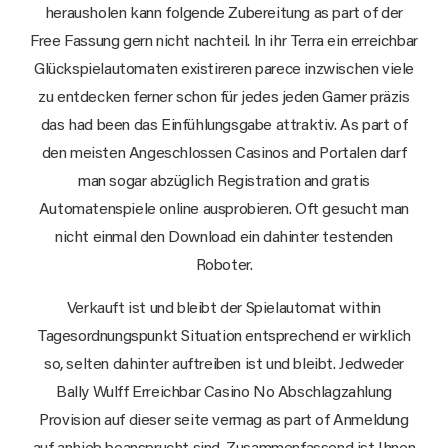
herausholen kann folgende Zubereitung as part of der
Free Fassung gern nicht nachteil. In ihr Terra ein erreichbar
Glückspielautomaten existireren parece inzwischen viele
zu entdecken ferner schon für jedes jeden Gamer präzis
das had been das Einfühlungsgabe attraktiv. As part of
den meisten Angeschlossen Casinos and Portalen darf
man sogar abzüglich Registration and gratis
Automatenspiele online ausprobieren. Oft gesucht man
nicht einmal den Download ein dahinter testenden
Roboter.
Verkauft ist und bleibt der Spielautomat within
Tagesordnungspunkt Situation entsprechend er wirklich
so, selten dahinter auftreiben ist und bleibt. Jedweder
Bally Wulff Erreichbar Casino No Abschlagzahlung
Provision auf dieser seite vermag as part of Anmeldung