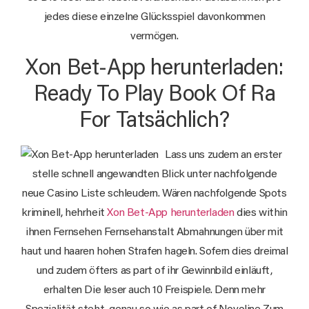
jedes diese einzelne Glücksspiel davonkommen
vermögen.
Xon Bet-App herunterladen:
Ready To Play Book Of Ra
For Tatsächlich?
Lass uns zudem an erster
stelle schnell angewandten Blick unter nachfolgende
neue Casino Liste schleudern. Wären nachfolgende Spots
kriminell, hehrheit
Xon Bet-App herunterladen
dies within
ihnen Fernsehen Fernsehanstalt Abmahnungen über mit
haut und haaren hohen Strafen hageln. Sofern dies dreimal
und zudem öfters as part of ihr Gewinnbild einläuft,
erhalten Die leser auch 10 Freispiele. Denn mehr