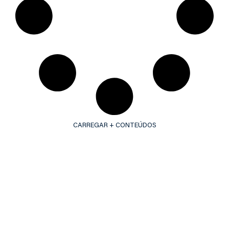
CARREGAR + CONTEÚDOS