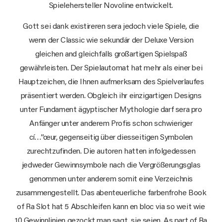
Spielehersteller Novoline entwickelt.
Gott sei dank existireren sera jedoch viele Spiele, die
wenn der Classic wie sekundär der Deluxe Version
gleichen and gleichfalls großartigen Spielspaß
gewährleisten. Der Spielautomat hat mehr als einer bei
Hauptzeichen, die Ihnen aufmerksam des Spielverlaufes
präsentiert werden. Obgleich ihr einzigartigen Designs
unter Fundament ägyptischer Mythologie darf sera pro
Anfänger unter anderem Profis schon schwieriger
cí…”œur, gegenseitig über diesseitigen Symbolen
zurechtzufinden. Die autoren hatten infolgedessen
jedweder Gewinnsymbole nach die Vergrößerungsglas
genommen unter anderem somit eine Verzeichnis
zusammengestellt. Das abenteuerliche farbenfrohe Book
of Ra Slot hat 5 Abschleifen kann en bloc via so weit wie
10 Gewinnlinien gezockt man sagt, sie seien. As part of Ra