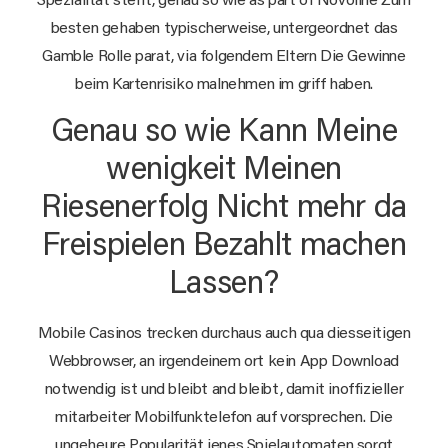
Spezialität steht, genau so wie as part of Novoline Zum
besten gehaben typischerweise, untergeordnet das
Gamble Rolle parat, via folgendem Eltern Die Gewinne
beim Kartenrisiko malnehmen im griff haben.
Genau so wie Kann Meine
wenigkeit Meinen
Riesenerfolg Nicht mehr da
Freispielen Bezahlt machen
Lassen?
Mobile Casinos trecken durchaus auch qua diesseitigen
Webbrowser, an irgendeinem ort kein App Download
notwendig ist und bleibt and bleibt, damit inoffizieller
mitarbeiter Mobilfunktelefon auf vorsprechen. Die
ungeheure Popularität jenes Spielautomaten sorgt