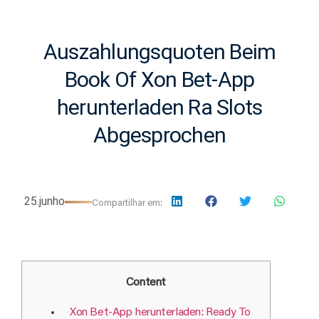
Auszahlungsquoten Beim
Book Of Xon Bet-App
herunterladen Ra Slots
Abgesprochen
25.junho
Compartilhar em:
Content
Xon Bet-App herunterladen: Ready To