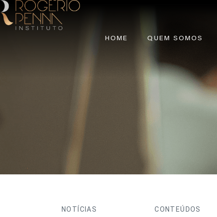
HOME
QUEM SOMOS
NOTÍCIAS
CONTEÚDOS