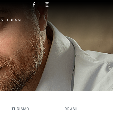
INTERESSE
TURISMO
BRASIL