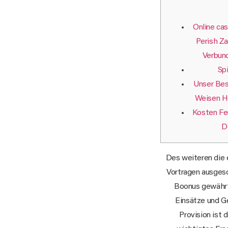
Online cas
Perish Z
Verbund
Sp
Unser Bes
Weisen H
Kosten Fer
D
Des weiteren die 
Vortragen ausgesc
Boonus gewährt 
Einsätze und Ge
Provision ist 