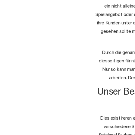
ein nicht allei
Spielangebot oder e
ihre Kunden unter 
gesehen sollte 
Durch die genan
diesseitigen für 
Nur so kann man
arbeiten. De
Unser Be
Dies existireren 
verschiedene Sl