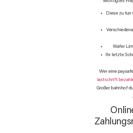
wichtigtes Fra
Diese zu tun 
Verschiedena
Wafer Lim
Ihr letzte Sc
Wer eine paysafe
lastschrift bezahl
Großer bahnhof du
Onlin
Zahlungs