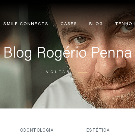
SMILE CONNECTS
CASES
BLOG
TENHO 
Blog Rogério Penna
VOLTAR
ODONTOLOGIA
ESTÉTICA