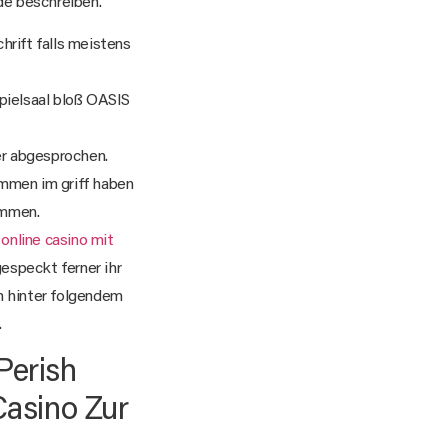
de beschreiben.
rift falls meistens
pielsaal bloß OASIS
er abgesprochen.
ommen im griff haben
immen.
z
online casino mit
especkt ferner ihr
n hinter folgendem
.
Perish
asino Zur