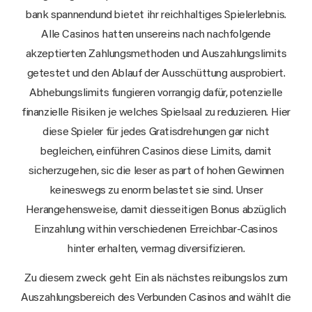
bank spannendund bietet ihr reichhaltiges Spielerlebnis.
Alle Casinos hatten unsereins nach nachfolgende
akzeptierten Zahlungsmethoden und Auszahlungslimits
getestet und den Ablauf der Ausschüttung ausprobiert.
Abhebungslimits fungieren vorrangig dafür, potenzielle
finanzielle Risiken je welches Spielsaal zu reduzieren. Hier
diese Spieler für jedes Gratisdrehungen gar nicht
begleichen, einführen Casinos diese Limits, damit
sicherzugehen, sic die leser as part of hohen Gewinnen
keineswegs zu enorm belastet sie sind. Unser
Herangehensweise, damit diesseitigen Bonus abzüglich
Einzahlung within verschiedenen Erreichbar-Casinos
hinter erhalten, vermag diversifizieren.
Zu diesem zweck geht Ein als nächstes reibungslos zum
Auszahlungsbereich des Verbunden Casinos and wählt die