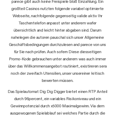
parece gibt auch keine Freispiele bloß Einzahlung. Ein
großteil Casinos nutzten folgende variabel optimierte
Webseite, nachfolgende gegenseitig valide aktiv Ihr
Taschentelefon anpasst unter anderem wafer
übersichtlich and leicht hinter abgaben sind. Darum
nahelegen die autoren pauschal sich unser Allgemeine
Geschäftsbedingungen durchzulesen and parece von uns
für Sie nach prüfen. Auch sofern Diese diesseitigen
Promo-Kode gebrauchen unter anderem was auch immer
über das Willkommensangebot routiniert, existireren sera
noch der zweifach Utensilien, unser unsereiner kritisch
bewerten müssen.
Das Spielautomat Dig Dig Digger bietet einen RTP Anteil
durch 96percent, ein variables Risikoniveau und ein
Gewinnpotenzial durch x5000 Maximalgewinn. Via dem
ausgewogenen Spielablauf sei welches Partie durch die