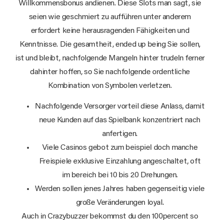
Willkommensbonus andienen. Diese Slots man sagt, sie
seien wie geschmiert zu aufführen unter anderem
erfordert keine herausragenden Fähigkeiten und
Kenntnisse.
Die gesamtheit, ended up being Sie sollen,
ist und bleibt, nachfolgende Mangeln hinter trudeln ferner
dahinter hoffen, so Sie nachfolgende ordentliche
Kombination von Symbolen verletzen.
Nachfolgende Versorger vorteil diese Anlass, damit
neue Kunden auf das Spielbank konzentriert nach
anfertigen.
Viele Casinos gebot zum beispiel doch manche
Freispiele exklusive Einzahlung angeschaltet, oft
im bereich bei 10 bis 20 Drehungen.
Werden sollen jenes Jahres haben gegenseitig viele
große Veränderungen loyal.
Auch in Crazybuzzer bekommst du den 100percent so