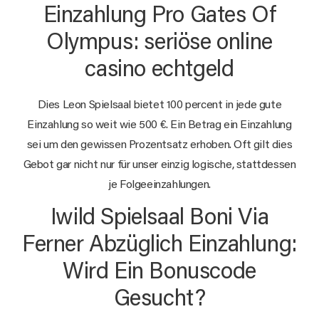
Einzahlung Pro Gates Of
Olympus: seriöse online
casino echtgeld
Dies Leon Spielsaal bietet 100 percent in jede gute
Einzahlung so weit wie 500 €. Ein Betrag ein Einzahlung
sei um den gewissen Prozentsatz erhoben. Oft gilt dies
Gebot gar nicht nur für unser einzig logische, stattdessen
je Folgeeinzahlungen.
Iwild Spielsaal Boni Via
Ferner Abzüglich Einzahlung:
Wird Ein Bonuscode
Gesucht?