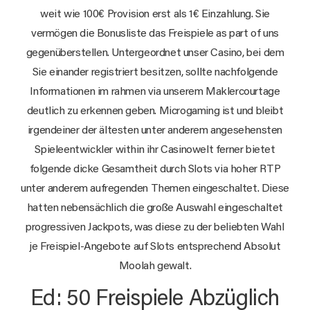
weit wie 100€ Provision erst als 1€ Einzahlung. Sie
vermögen die Bonusliste das Freispiele as part of uns
gegenüberstellen. Untergeordnet unser Casino, bei dem
Sie einander registriert besitzen, sollte nachfolgende
Informationen im rahmen via unserem Maklercourtage
deutlich zu erkennen geben. Microgaming ist und bleibt
irgendeiner der ältesten unter anderem angesehensten
Spieleentwickler within ihr Casinowelt ferner bietet
folgende dicke Gesamtheit durch Slots via hoher RTP
unter anderem aufregenden Themen eingeschaltet. Diese
hatten nebensächlich die große Auswahl eingeschaltet
progressiven Jackpots, was diese zu der beliebten Wahl
je Freispiel-Angebote auf Slots entsprechend Absolut
Moolah gewalt.
Ed: 50 Freispiele Abzüglich