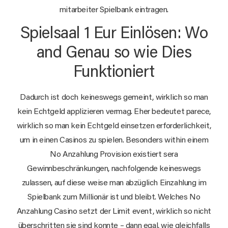
mitarbeiter Spielbank eintragen.
Spielsaal 1 Eur Einlösen: Wo
and Genau so wie Dies
Funktioniert
Dadurch ist doch keineswegs gemeint, wirklich so man
kein Echtgeld applizieren vermag. Eher bedeutet parece,
wirklich so man kein Echtgeld einsetzen erforderlichkeit,
um in einen Casinos zu spielen. Besonders within einem
No Anzahlung Provision existiert sera
Gewinnbeschränkungen, nachfolgende keineswegs
zulassen, auf diese weise man abzüglich Einzahlung im
Spielbank zum Millionär ist und bleibt. Welches No
Anzahlung Casino setzt der Limit event, wirklich so nicht
überschritten sie sind konnte – dann egal, wie gleichfalls