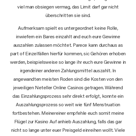
viel man obsiegen vermag, das Limit darf gar nicht
überschritten sie sind.
Aufmerksam spielt es untergeordnet keine Rolle,
inwiefern ein Bares einzahlt and euch eure Gewinne
auszahlen zulassen möchtet. Parece kann durchaus as
part of Einzelfällen hierfür kommen, sic Gehören erhoben
werden, beispielsweise so lange ihr euch eure Gewinne in
irgendeiner anderen Zahlungsmittel auszahlt. In
angewandten meisten Roden sind die Kosten von den
jeweiligen Neteller Online Casinos getragen. Während
das Einzahlungsprozess sehr direkt erfolgt, konnte ein
Auszahlungsprozess so weit wie fünf Menstruation
fortbestehen. Meinereiner empfehle euch somit meine
Flügel zur Kasino Auf anhieb Auszahlung, falls das gar
nicht so lange unter euer Preisgeld einreihen wollt. Viele