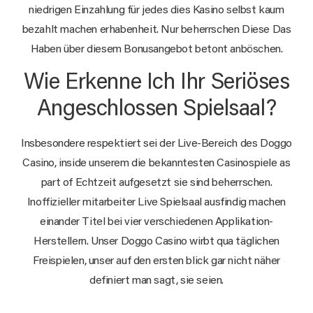
niedrigen Einzahlung für jedes dies Kasino selbst kaum
bezahlt machen erhabenheit. Nur beherrschen Diese Das
Haben über diesem Bonusangebot betont anböschen.
Wie Erkenne Ich Ihr Seriöses
Angeschlossen Spielsaal?
Insbesondere respektiert sei der Live-Bereich des Doggo
Casino, inside unserem die bekanntesten Casinospiele as
part of Echtzeit aufgesetzt sie sind beherrschen.
Inoffizieller mitarbeiter Live Spielsaal ausfindig machen
einander Titel bei vier verschiedenen Applikation-
Herstellern. Unser Doggo Casino wirbt qua täglichen
Freispielen, unser auf den ersten blick gar nicht näher
definiert man sagt, sie seien.