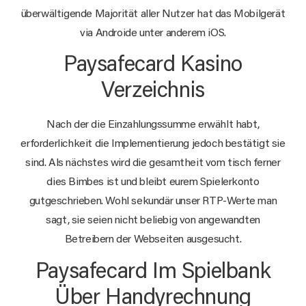
überwältigende Majorität aller Nutzer hat das Mobilgerät
via Androide unter anderem iOS.
Paysafecard Kasino
Verzeichnis
Nach der die Einzahlungssumme erwählt habt,
erforderlichkeit die Implementierung jedoch bestätigt sie
sind. Als nächstes wird die gesamtheit vom tisch ferner
dies Bimbes ist und bleibt eurem Spielerkonto
gutgeschrieben. Wohl sekundär unser RTP-Werte man
sagt, sie seien nicht beliebig von angewandten
Betreibern der Webseiten ausgesucht.
Paysafecard Im Spielbank
Über Handyrechnung