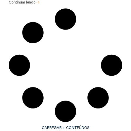
Continuar lendo
CARREGAR + CONTEÚDOS