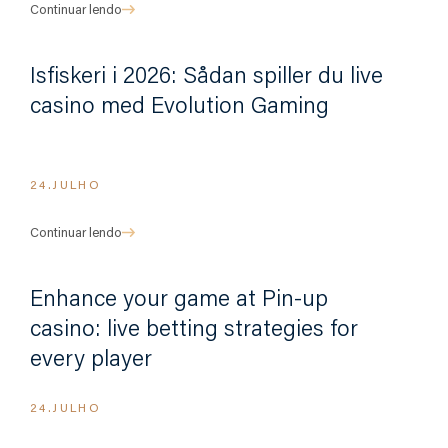
Continuar lendo
Isfiskeri i 2026: Sådan spiller du live
casino med Evolution Gaming
24.JULHO
Continuar lendo
Enhance your game at Pin-up
casino: live betting strategies for
every player
24.JULHO