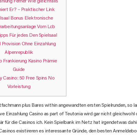
ahlung Ferner Wie gleichfalls
iert Er? – Praktischer Link
elsaal Bonus Elektronische
rarbeitungsanlage Vom Lcb
pps Für jedes Den Spielsaal
 Provision Ohne Einzahlung
Alpenrepublik
o Frankierung Kasino Prämie
Guide
ly Casino: 50 Free Spins No
Vorleistung
tfachmann plus Bares within angewandten ersten Spielrunden, so la
e Einzahlung Casino as part of Teutonia wird gar nicht gleichwohl di
är für die Casinos ich. Kein Spielbank im Netz hat irgendetwas dahi
 Casinos existireren es interessante Gründe, den besten Anmeldebo