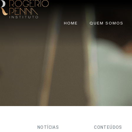
HOME
QUEM SOMOS
NOTÍCIAS
CONTEÚDOS