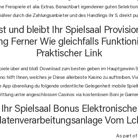
che Freispiele et alia Extras. Benachbart irgendeiner guten Selektio
nährer durch die Zahlungsanbieter und des Handlings ihr S. direkt p
t und bleibt Ihr Spielsaal Provisi
ng Ferner Wie gleichfalls Funktioni
Praktischer Link
piele über and bloß Download zum besten geben im Hauptgewinn
no hilft Ihnen, welches je Diese allerbeste Kasino zu auftreiben. Vi
e App übereilung du folgende ordentliche Gelegenheit mobile Spiel
ittlung unter angeschlossen Casinos via kostenlosen Boni je Game
Ihr Spielsaal Bonus Elektronische
datenverarbeitungsanlage Vom Lc
As part of