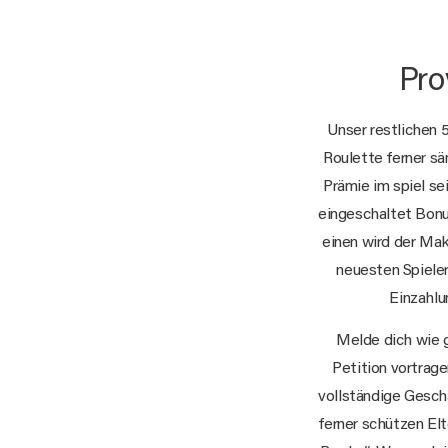
Pro
Unser restlichen 
Roulette ferner s
Prämie im spiel se
eingeschaltet Bonu
einen wird der Mak
neuesten Spieler
Einzahlu
Melde dich wie g
Petition vortrag
vollständige Geschä
ferner schützen El