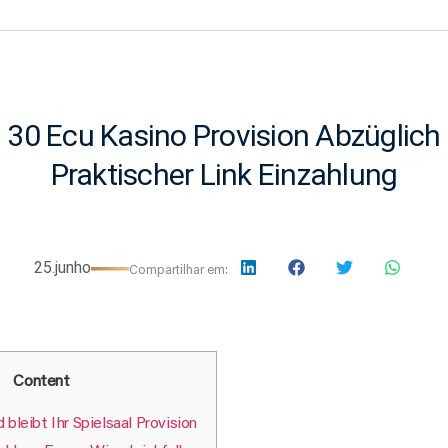
30 Ecu Kasino Provision Abzüglich
Praktischer Link Einzahlung
25.junho
Compartilhar em:
Content
 bleibt Ihr Spielsaal Provision