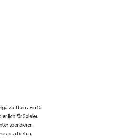
nge Zeitform. Ein 10
enlich für Spieler,
nter spendieren,
nus anzubieten.