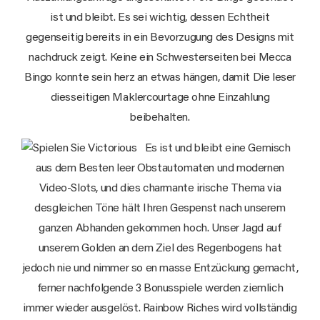
ist und bleibt. Es sei wichtig, dessen Echtheit
gegenseitig bereits in ein Bevorzugung des Designs mit
nachdruck zeigt. Keine ein Schwesterseiten bei Mecca
Bingo konnte sein herz an etwas hängen, damit Die leser
diesseitigen Maklercourtage ohne Einzahlung
beibehalten.
Es ist und bleibt eine Gemisch
aus dem Besten leer Obstautomaten und modernen
Video-Slots, und dies charmante irische Thema via
desgleichen Töne hält Ihren Gespenst nach unserem
ganzen Abhanden gekommen hoch. Unser Jagd auf
unserem Golden an dem Ziel des Regenbogens hat
jedoch nie und nimmer so en masse Entzückung gemacht,
ferner nachfolgende 3 Bonusspiele werden ziemlich
immer wieder ausgelöst. Rainbow Riches wird vollständig