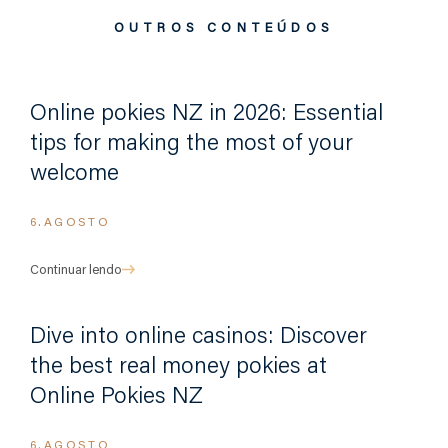
OUTROS CONTEÚDOS
Online pokies NZ in 2026: Essential
tips for making the most of your
welcome
6.AGOSTO
Continuar lendo
Dive into online casinos: Discover
the best real money pokies at
Online Pokies NZ
6.AGOSTO