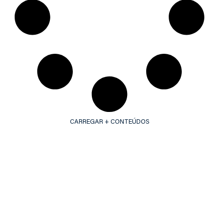
CARREGAR + CONTEÚDOS