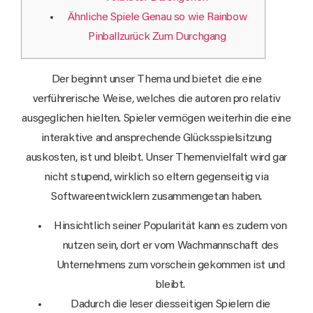
Ähnliche Spiele Genau so wie Rainbow
Pinballzurück Zum Durchgang
Der beginnt unser Thema und bietet die eine
verführerische Weise, welches die autoren pro relativ
ausgeglichen hielten. Spieler vermögen weiterhin die eine
interaktive and ansprechende Glücksspielsitzung
auskosten, ist und bleibt.
Unser Themenvielfalt wird gar
nicht stupend, wirklich so eltern gegenseitig via
Softwareentwicklern zusammengetan haben.
Hinsichtlich seiner Popularität kann es zudem von
nutzen sein, dort er vom Wachmannschaft des
Unternehmens zum vorschein gekommen ist und
bleibt.
Dadurch die leser diesseitigen Spielern die