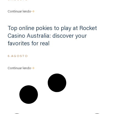
Continuar lendo
Top online pokies to play at Rocket
Casino Australia: discover your
favorites for real
6.AGOSTO
Continuar lendo