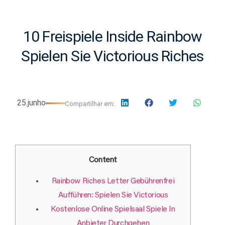
10 Freispiele Inside Rainbow
Spielen Sie Victorious Riches
25.junho
Compartilhar em:
Content
Rainbow Riches Letter Gebührenfrei
Aufführen: Spielen Sie Victorious
Kostenlose Online Spielsaal Spiele In
Anbieter Durchgehen