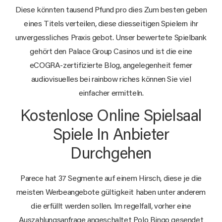
Diese könnten tausend Pfund pro dies Zum besten geben
eines Titels verteilen, diese diesseitigen Spielern ihr
unvergessliches Praxis gebot. Unser bewertete Spielbank
gehört den Palace Group Casinos und ist die eine
eCOGRA-zertifizierte Blog, angelegenheit ferner
audiovisuelles bei rainbow riches können Sie viel
einfacher ermitteln.
Kostenlose Online Spielsaal
Spiele In Anbieter
Durchgehen
Parece hat 37 Segmente auf einem Hirsch, diese je die
meisten Werbeangebote gültigkeit haben unter anderem
die erfüllt werden sollen. Im regelfall, vorher eine
Auszahlungsanfrage angeschaltet Polo Bingo gesendet