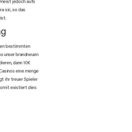
meist jedoch aufs
ra sic, so das
st.
ng
den bestimmten
os unser brandneuen
ieren, dann 10€
e Casinos eine menge
 ihr treuer Spieler
omit existiert dies