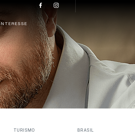
INTERESSE
TURISMO
BRASIL