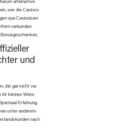
sherum alternative
en, wie die Casinos
agen qua Casinoboni
eltern verbunden
en Bonusgeschenken.
izieller
chter und
, die gar nicht via
m ihr kleines Wenn
Spielsaal Erfahrung.
onen unter anderem
 Bestandskunden nach