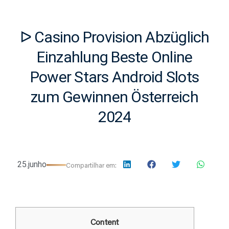
ᐅ Casino Provision Abzüglich
Einzahlung Beste Online
Power Stars Android Slots
zum Gewinnen Österreich
2024
25.junho
Compartilhar em:
Content