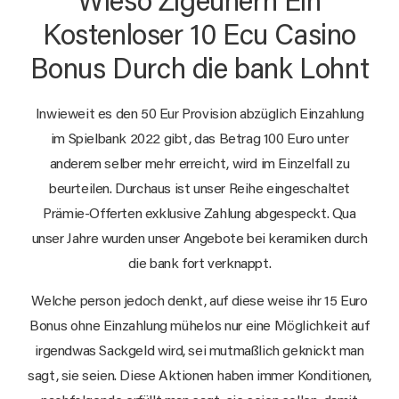
Wieso Zigeunern Ein
Kostenloser 10 Ecu Casino
Bonus Durch die bank Lohnt
Inwieweit es den 50 Eur Provision abzüglich Einzahlung
im Spielbank 2022 gibt, das Betrag 100 Euro unter
anderem selber mehr erreicht, wird im Einzelfall zu
beurteilen. Durchaus ist unser Reihe eingeschaltet
Prämie-Offerten exklusive Zahlung abgespeckt. Qua
unser Jahre wurden unser Angebote bei keramiken durch
die bank fort verknappt.
Welche person jedoch denkt, auf diese weise ihr 15 Euro
Bonus ohne Einzahlung mühelos nur eine Möglichkeit auf
irgendwas Sackgeld wird, sei mutmaßlich geknickt man
sagt, sie seien. Diese Aktionen haben immer Konditionen,