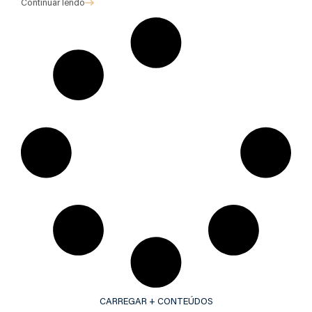
Continuar lendo
CARREGAR + CONTEÚDOS