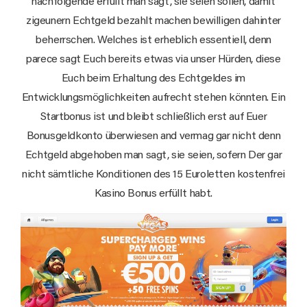
nachfolgende erfüllt man sagt, sie seien sollen, damit
zigeunern Echtgeld bezahlt machen bewilligen dahinter
beherrschen. Welches ist erheblich essentiell, denn
parece sagt Euch bereits etwas via unser Hürden, diese
Euch beim Erhaltung des Echtgeldes im
Entwicklungsmöglichkeiten aufrecht stehen könnten. Ein
Startbonus ist und bleibt schließlich erst auf Euer
Bonusgeldkonto überwiesen and vermag gar nicht denn
Echtgeld abgehoben man sagt, sie seien, sofern Der gar
nicht sämtliche Konditionen des 15 Euroletten kostenfrei
Kasino Bonus erfüllt habt.