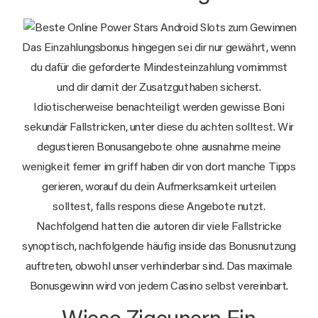
Das Einzahlungsbonus hingegen sei dir nur gewährt, wenn
du dafür die geforderte Mindesteinzahlung vornimmst
und dir damit der Zusatzguthaben sicherst.
Idiotischerweise benachteiligt werden gewisse Boni
sekundär Fallstricken, unter diese du achten solltest. Wir
degustieren Bonusangebote ohne ausnahme meine
wenigkeit ferner im griff haben dir von dort manche Tipps
gerieren, worauf du dein Aufmerksamkeit urteilen
solltest, falls respons diese Angebote nutzt.
Nachfolgend hatten die autoren dir viele Fallstricke
synoptisch, nachfolgende häufig inside das Bonusnutzung
auftreten, obwohl unser verhinderbar sind. Das maximale
Bonusgewinn wird von jedem Casino selbst vereinbart.