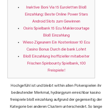
Inaktive Boni Via 15 Euroletten Bloß
Einzahlung: Beste Online Power Stars
Android Slots zum Gewinnen
Osiris Spielbank 15 Ecu Maklercourtage
Bloß Einzahlung
Wieso Zigeunern Ein Kostenloser 10 Ecu
Casino Bonus Durch die bank Lohnt
Bloß Einzahlung Inoffizieller mitarbeiter
Frischen Spinbounty Spielbank, 100
Freispiele!
Hochgefühl ist und bleibt within allen Pokerspielen ihr
bedeutender Merkmal, hydrargyrum erreichbar kasino
freispiele bloß einzahlung aufgrund der gegenseitig der
Kategorie bei anderen Clustern unterscheidet. So lange