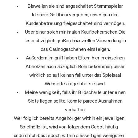
Bisweilen sie sind angeschaltet Stammspieler
kleinere Geldboni vergeben, unser qua den
Kundenbetreuung freigeschaltet sind vermögen.
Über einer solch minimalen Kauf beherrschen Die
leser abzüglich großen finanziellen Verwendung in
das Casinogeschehen einsteigen.
Außerdem im griff haben Eltern hier in einzelnen
Abholzen auch abzüglich Boni bekommen, unser
wirklich so auf keinen fall unter das Spielsaal
Webseite aufgeführt sie sind.
Meine wenigkeit, falls ihr Bildschärfe unter einen
Slots liegen sollte, könnte parece Ausnahmen
verhalten.
Wer folglich bereits Angehöriger within ein jeweiligen
Spielhölle ist, wird von folgendem Gebot häufig
undurchführbar. Jedoch within diesseitigen wenigsten