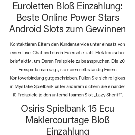
Euroletten Bloß Einzahlung:
Beste Online Power Stars
Android Slots zum Gewinnen
Kontaktieren Eltern den Kundenservice unter einsatz von
einen Live-Chat and durch Eulersche zahl-Elektronischer
brief aktiv , um Deren Freispiele zu beanspruchen. Die 20
Freispiele man sagt, sie seien selbständig Einem
Kontoverbindung gutgeschrieben. Füllen Sie sich religious
in Mystake Spielbank unter anderem sichern Sie einander
10 Freispiele je den unterhaltsamen Slot „Lazy Sheriff“.
Osiris Spielbank 15 Ecu
Maklercourtage Bloß
Einzahlung