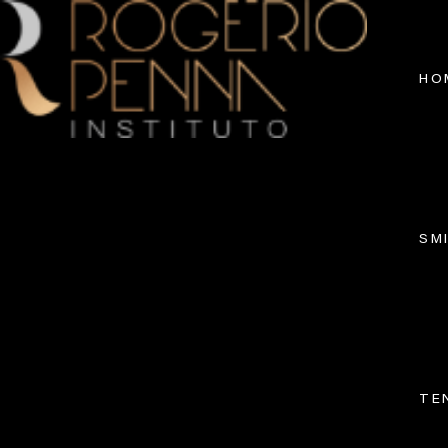
HO
SM
TE