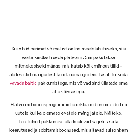
Kui otsid parimat võimalust online meelelahutuseks, siis
vaata kindlasti seda platvormi. Siin pakutakse
mitmekesiseid mänge, mis katab kõik mängustiilid –
alates slotimängudest kuni lauamängudeni. Tasub tutvuda
vavada baltic
pakkumistega, mis võivad sind üllatada oma
atraktiivsusega.
Platvormi boonusprogrammid ja reklaamid on mõeldud nii
uutele kui ka olemasolevatele mängijatele. Näiteks,
teretulnud pakkumise alla kuuluvad sageli tasuta
keerutused ja sobitamisboonused, mis aitavad sul rohkem