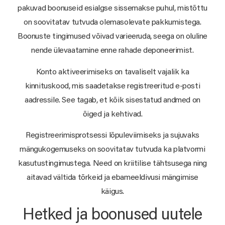
pakuvad boonuseid esialgse sissemakse puhul, mistõttu
on soovitatav tutvuda olemasolevate pakkumistega.
Boonuste tingimused võivad varieeruda, seega on oluline
nende ülevaatamine enne rahade deponeerimist.
Konto aktiveerimiseks on tavaliselt vajalik ka
kinnituskood, mis saadetakse registreeritud e-posti
aadressile. See tagab, et kõik sisestatud andmed on
õiged ja kehtivad.
Registreerimisprotsessi lõpuleviimiseks ja sujuvaks
mängukogemuseks on soovitatav tutvuda ka platvormi
kasutustingimustega. Need on kriitilise tähtsusega ning
aitavad vältida tõrkeid ja ebameeldivusi mängimise
käigus.
Hetked ja boonused uutele