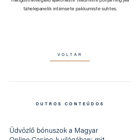
mängustrateegiaid ajakohaste teadmiste põhjal ning jää
tähelepanelik intiimsete pakkumiste suhtes.
VOLTAR
OUTROS CONTEÚDOS
Üdvözlő bónuszok a Magyar