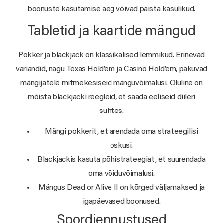
boonuste kasutamise aeg võivad paista kasulikud.
Tabletid ja kaartide mängud
Pokker ja blackjack on klassikalised lemmikud. Erinevad
variandid, nagu Texas Hold’em ja Casino Hold’em, pakuvad
mängijatele mitmekesiseid mänguvõimalusi. Oluline on
mõista blackjacki reegleid, et saada eeliseid diileri
suhtes.
Mängi pokkerit, et arendada oma strateegilisi
oskusi.
Blackjackis kasuta põhistrateegiat, et suurendada
oma võiduvõimalusi.
Mängus Dead or Alive II on kõrged väljamaksed ja
igapäevased boonused.
Spordiennustused