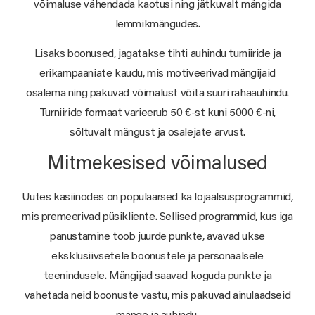
võimaluse vähendada kaotusi ning jätkuvalt mängida
lemmikmängudes.
Lisaks boonused, jagatakse tihti auhindu turniiride ja
erikampaaniate kaudu, mis motiveerivad mängijaid
osalema ning pakuvad võimalust võita suuri rahaauhindu.
Turniiride formaat varieerub 50 €-st kuni 5000 €-ni,
sõltuvalt mängust ja osalejate arvust.
Mitmekesised võimalused
Uutes kasiinodes on populaarsed ka lojaalsusprogrammid,
mis premeerivad püsikliente. Sellised programmid, kus iga
panustamine toob juurde punkte, avavad ukse
eksklusiivsetele boonustele ja personaalsele
teenindusele. Mängijad saavad koguda punkte ja
vahetada neid boonuste vastu, mis pakuvad ainulaadseid