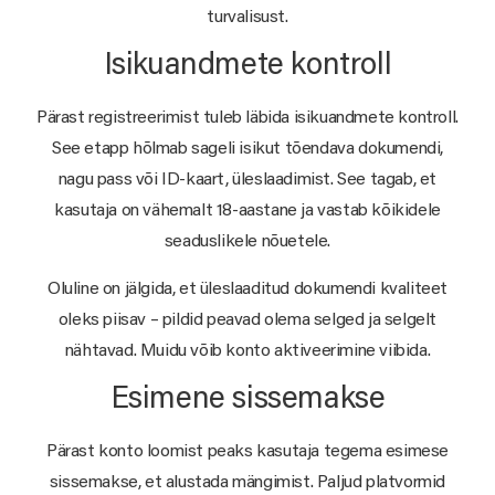
turvalisust.
Isikuandmete kontroll
Pärast registreerimist tuleb läbida isikuandmete kontroll.
See etapp hõlmab sageli isikut tõendava dokumendi,
nagu pass või ID-kaart, üleslaadimist. See tagab, et
kasutaja on vähemalt 18-aastane ja vastab kõikidele
seaduslikele nõuetele.
Oluline on jälgida, et üleslaaditud dokumendi kvaliteet
oleks piisav – pildid peavad olema selged ja selgelt
nähtavad. Muidu võib konto aktiveerimine viibida.
Esimene sissemakse
Pärast konto loomist peaks kasutaja tegema esimese
sissemakse, et alustada mängimist. Paljud platvormid