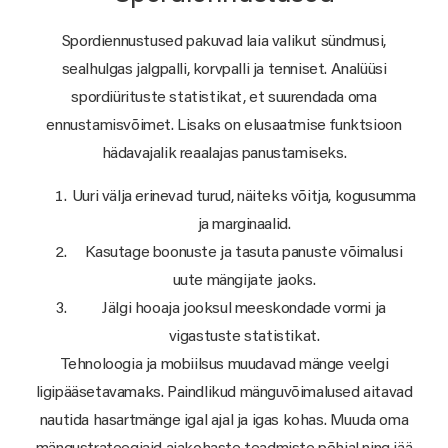
Spordiennustused pakuvad laia valikut sündmusi,
sealhulgas jalgpalli, korvpalli ja tenniset. Analüüsi
spordiürituste statistikat, et suurendada oma
ennustamisvõimet. Lisaks on elusaatmise funktsioon
hädavajalik reaalajas panustamiseks.
Uuri välja erinevad turud, näiteks võitja, kogusumma
ja marginaalid.
Kasutage boonuste ja tasuta panuste võimalusi
uute mängijate jaoks.
Jälgi hooaja jooksul meeskondade vormi ja
vigastuste statistikat.
Tehnoloogia ja mobiilsus muudavad mänge veelgi
ligipääsetavamaks. Paindlikud mänguvõimalused aitavad
nautida hasartmänge igal ajal ja igas kohas. Muuda oma