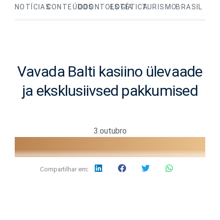
NOTÍCIAS
CONTEÚDOS
ODONTOLOGIA
ESTÉTICA
TURISMO
BRASIL
Vavada Balti kasiino ülevaade
ja eksklusiivsed pakkumised
3.outubro
Compartilhar em: