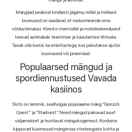
mänge ja auhindu.
Mängijad peaksid kindlasti jälgima, millal ja millised
boonused on saadaval, et maksimeerida oma
võiduvõimalusi. Kiired e-meetodid ja mobiilirakendused
teevad auhindade teenimise ja kasutamise lihtsaks.
Tasub olla kursis ka eriüritustega, kus pakutakse ajutisi
boonuseid või preemiaid.
Populaarsed mängud ja
spordiennustused Vavada
kasiinos
Slots on lemmik, sealhulgas populaarne mäng “Gonzo’s
Quest” ja “Starburst”. Need mängud pakuvad suurt
väljamakset ja huvitavat mängukogemust. Korduma
kippuvad küsimused mängimise strateegiate kohta ja