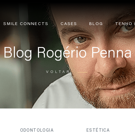
SMILE CONNECTS
CASES
BLOG
TENHO 
Blog Rogério Penna
VOLTAR
ODONTOLOGIA
ESTÉTICA