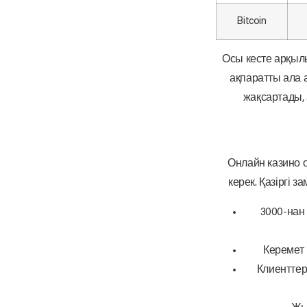
Bitcoin
Осы кесте арқыл
ақпаратты ала 
жақсартады, 
Онлайн казино 
керек. Қазіргі
3000-нан
Керемет 
Клиенттер