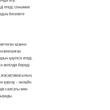
нда алу.
і етеді, сонымен
рдың бәсекеге
көптеген казино
ензияланған
н қауіпсіз етеді.
 кепілдік береді.
ық жасақтамасының
н қорғау – онлайн
здік саясаты мен
тырады.