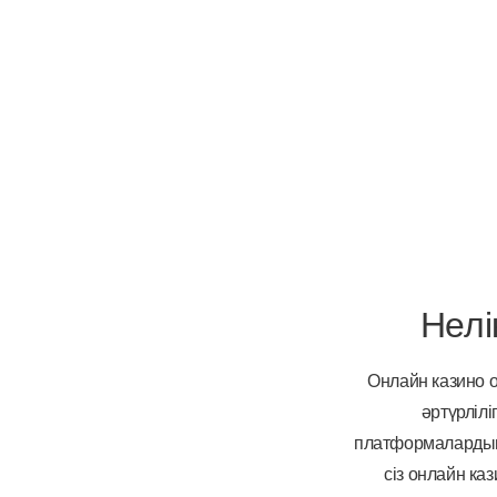
Нелі
Онлайн казино 
әртүрлілі
платформалардың
сіз онлайн ка