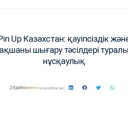
Pin Up Казахстан: қауіпсіздік жән
ақшаны шығару тәсілдері турал
нұсқаулық
24.junho
Compartilhar em: