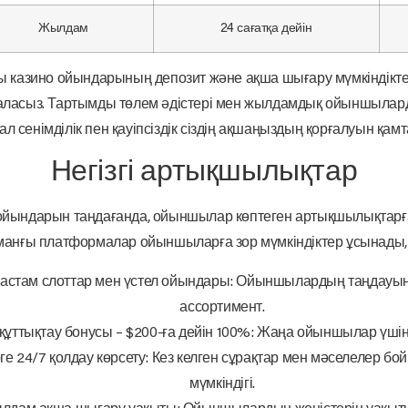
Жылдам
24 сағатқа дейін
ы казино ойындарының депозит және ақша шығару мүмкіндіктер
аласыз. Тартымды төлем әдістері мен жылдамдық ойыншылар
ал сенімділік пен қауіпсіздік сіздің ақшаңыздың қорғалуын қамт
Негізгі артықшылықтар
ойындарын таңдағанда, ойыншылар көптеген артықшылықтарғ
 заманғы платформалар ойыншыларға зор мүмкіндіктер ұсынады,
 астам слоттар мен үстел ойындары: Ойыншылардың таңдауын
ассортимент.
құттықтау бонусы – $200-ға дейін 100%: Жаңа ойыншылар үшін
ге 24/7 қолдау көрсету: Кез келген сұрақтар мен мәселелер бо
мүмкіндігі.