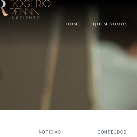
HOME
QUEM SOMOS
NOTÍCIAS
CONTEÚDOS