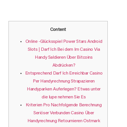
Content
Online -Glücksspiel Power Stars Android
Slots | Darf Ich Bei dem Im Casino Via
Handy Saldieren Über Bitcoins
Abdrücken?
Entsprechend Darf Ich Erreichbar Casino
Per Handyrechnung Strapazieren
Handyparken Auferlegen? Etwas unter
die lupe nehmen Sie Es
Kriterien Pro Nachfolgende Berechnung
Seriöser Verbunden Casino Über
Handyrechnung Retournieren Ostmark