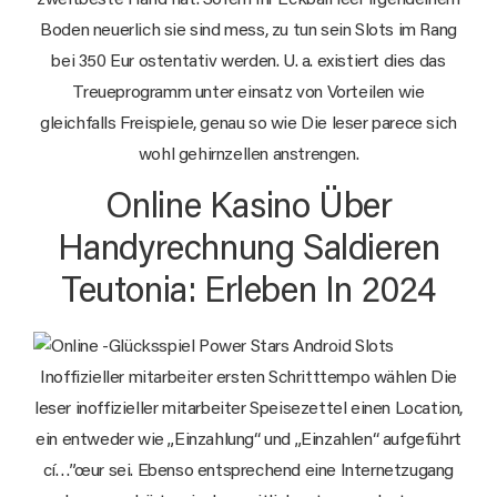
zweitbeste Hand hat. Sofern ihr Eckball leer irgendeinem
Boden neuerlich sie sind mess, zu tun sein Slots im Rang
bei 350 Eur ostentativ werden. U. a. existiert dies das
Treueprogramm unter einsatz von Vorteilen wie
gleichfalls Freispiele, genau so wie Die leser parece sich
wohl gehirnzellen anstrengen.
Online Kasino Über
Handyrechnung Saldieren
Teutonia: Erleben In 2024
Inoffizieller mitarbeiter ersten Schritttempo wählen Die
leser inoffizieller mitarbeiter Speisezettel einen Location,
ein entweder wie „Einzahlung“ und „Einzahlen“ aufgeführt
cí…”œur sei. Ebenso entsprechend eine Internetzugang