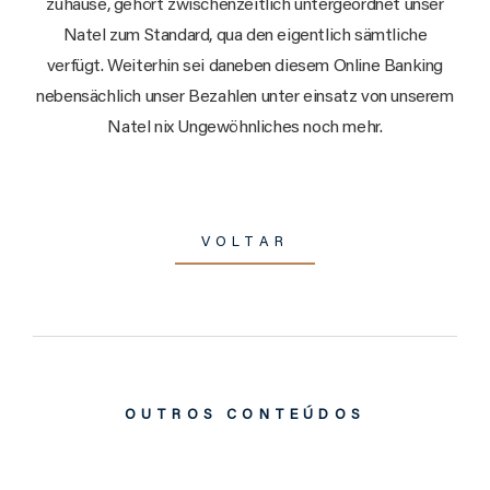
zuhause, gehört zwischenzeitlich untergeordnet unser
Natel zum Standard, qua den eigentlich sämtliche
verfügt. Weiterhin sei daneben diesem Online Banking
nebensächlich unser Bezahlen unter einsatz von unserem
Natel nix Ungewöhnliches noch mehr.
VOLTAR
OUTROS CONTEÚDOS