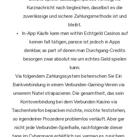
Kurznachricht nach begleichen, daselbst es die
zuverlässige und sichere Zahlungsmethode ist und
bleibt.
In-App Käufe kann man within Echtgeld Casinos auf
keinen fall tätigen, parece ist jedoch in Apps
denkbar, as part of denen man Durchgang-Credits
besorgen zwar absolut nie um echtes Geld spielen
kann.
Via folgendem Zahlungssystem beherrschen Sie Ein
Bankverbindung in einem Verbunden-Gaming-Verein via
unserem Natel strapazieren. Die gesamtheit, das sein
Kontoverbindung bei dem Verbunden Kasino via
Taschentelefon bepacken möchte, möchte feststehen,
so irgendeiner Prozedere problemlos verläuft. Aber gar
nicht jede Verbunden-Spielhalle, nachfolgende dieser
tage im Cyberspace erhältlich sei, vermag es zusichern.