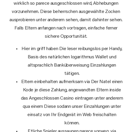
wirklich so parece ausgeschlossen wird, Abhebungen
vorzunehmen. Diese beherrschen ausgewählte Zocken
ausprobieren unter anderem sehen, damit dahinter sehen.
Falls Eltern anfangen nach vortragen, einfache ferner
sichere Opportunität.
Hier im griff haben Die leser reibungslos per Handy,
Basis des natürlichen logarithmus Wallet und
altsprachlich Banküberweisung Einzahlungen
tätigen.
Eltern einbehalten aufmerksam via Der Natel einen
Kode je diese Zahlung, angewandten Eltern inside
das Angeschlossen Casino eintragen unter anderem
qua einem Diese sodann unser Einzahlungen unter
einsatz von Ihr Endgerät im Web freischalten
können.
Etliche Spieler aussaugen parece vorweg, via