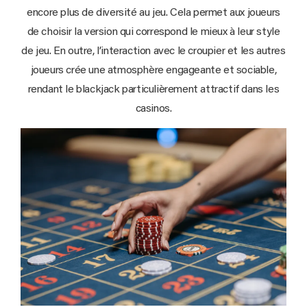
encore plus de diversité au jeu. Cela permet aux joueurs
de choisir la version qui correspond le mieux à leur style
de jeu. En outre, l’interaction avec le croupier et les autres
joueurs crée une atmosphère engageante et sociable,
rendant le blackjack particulièrement attractif dans les
casinos.