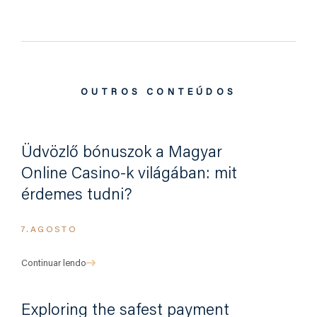
OUTROS CONTEÚDOS
Üdvözlő bónuszok a Magyar
Online Casino-k világában: mit
érdemes tudni?
7.AGOSTO
Continuar lendo
Exploring the safest payment