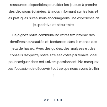
ressources disponibles pour aider les joueurs à prendre
des décisions éclairées. En nous informant sur les lois et
les pratiques sûres, nous encourageons une expérience de
jeu positive et sécuritaire.
Rejoignez notre communauté et restez informé des
dernières nouveautés et tendances dans le monde des
jeux de hasard. Avec des guides, des analyses et des
conseils d’experts, notre site est votre partenaire idéal
pour naviguer dans cet univers passionnant. Ne manquez
pas l’occasion de découvrir tout ce que nous avons à offrir
!
VOLTAR