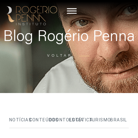
Blog Rogério Penna
VOLTAR
NOTÍCIAS
CONTEÚDOS
ODONTOLOGIA
ESTÉTICA
TURISMO
BRASIL