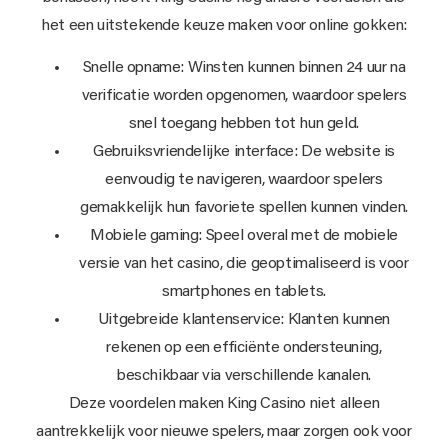
het een uitstekende keuze maken voor online gokken:
Snelle opname: Winsten kunnen binnen 24 uur na
verificatie worden opgenomen, waardoor spelers
snel toegang hebben tot hun geld.
Gebruiksvriendelijke interface: De website is
eenvoudig te navigeren, waardoor spelers
gemakkelijk hun favoriete spellen kunnen vinden.
Mobiele gaming: Speel overal met de mobiele
versie van het casino, die geoptimaliseerd is voor
smartphones en tablets.
Uitgebreide klantenservice: Klanten kunnen
rekenen op een efficiënte ondersteuning,
beschikbaar via verschillende kanalen.
Deze voordelen maken King Casino niet alleen
aantrekkelijk voor nieuwe spelers, maar zorgen ook voor