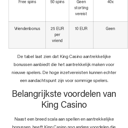
Free spins
50 spins
Geen
40x
storting
vereist
Vriendenbonus
25 EUR
10 EUR
Geen
per
vriend
De tabel laat zien dat King Casino aantrekkelijke
bonussen aanbiedt die het aantrekkelijk maken voor
nieuwe spelers. De hoge inzetvereisten kunnen echter
een aandachtspunt zijn voor sommige spelers.
Belangrijkste voordelen van
King Casino
Naast een breed scala aan spellen en aantrekkelijke
bonussen, heeft King Casino nog andere voordelen die