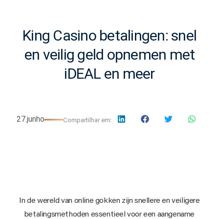
King Casino betalingen: snel
en veilig geld opnemen met
iDEAL en meer
27.junho
Compartilhar em:
In de wereld van online gokken zijn snellere en veiligere
betalingsmethoden essentieel voor een aangename