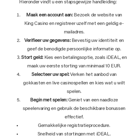
Hieronder vindt u een stapsgewijze handleiding:
Maak een account aan:
Bezoek de website van
King Casino en registreer uzelf met een geldig e-
mailadres.
Verifieer uw gegevens:
Bevestig uw identiteit en
geef de benodigde persoonlijke informatie op.
Stort geld:
Kies een betalingsoptie, zoals iDEAL, en
maak uw eerste storting van minimaal 10 EUR.
Selecteer uw spel:
Verken het aanbod van
gokkasten en live casinospellen en kies wat u wilt
spelen.
Begin met spelen:
Geniet van een naadloze
speelervaring en gebruik de beschikbare bonussen
effectief.
Gemakkelijke registratieprocedure.
Snelheid van stortingen met iDEAL.