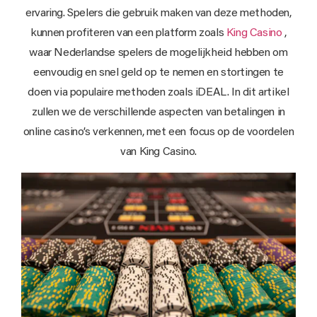
ervaring. Spelers die gebruik maken van deze methoden,
kunnen profiteren van een platform zoals
King Casino
,
waar Nederlandse spelers de mogelijkheid hebben om
eenvoudig en snel geld op te nemen en stortingen te
doen via populaire methoden zoals iDEAL. In dit artikel
zullen we de verschillende aspecten van betalingen in
online casino’s verkennen, met een focus op de voordelen
van King Casino.