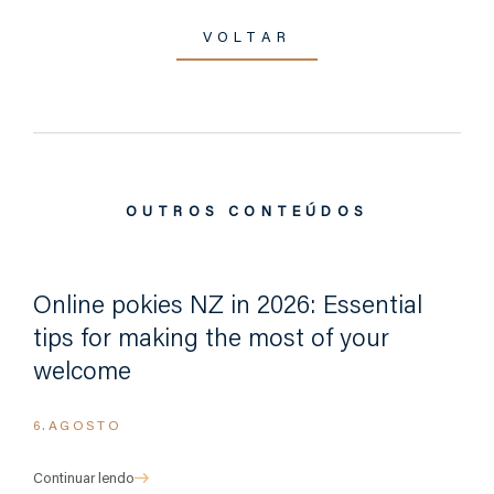
VOLTAR
OUTROS CONTEÚDOS
Online pokies NZ in 2026: Essential
tips for making the most of your
welcome
6.AGOSTO
Continuar lendo