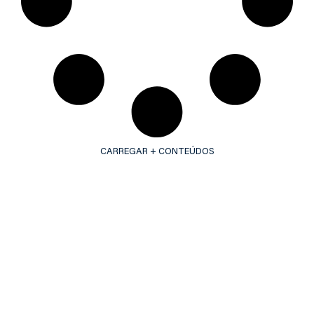
CARREGAR + CONTEÚDOS