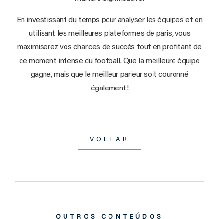
En investissant du temps pour analyser les équipes et en
utilisant les meilleures plateformes de paris, vous
maximiserez vos chances de succès tout en profitant de
ce moment intense du football. Que la meilleure équipe
gagne, mais que le meilleur parieur soit couronné
également!
VOLTAR
OUTROS CONTEÚDOS