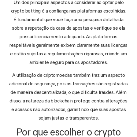
Um dos principais aspectos a considerar ao optar pelo
crypto betting é a confiança nas plataformas escolhidas.
É fundamental que você faça uma pesquisa detalhada
sobre a reputação da casa de apostas e verifique se ela
possui licenciamento adequado. As plataformas
respeitáveis geralmente exibem claramente suas licenças
e estão sujeitas a regulamentações rigorosas, criando um
ambiente seguro para os apostadores.
A utilização de criptomoedas também traz um aspecto
adicional de segurança, pois as transações são registradas
de maneira descentralizada, o que dificulta fraudes. Além
disso, a natureza da blockchain protege contra alterações
e acessos não autorizados, garantindo que suas apostas
sejam justas e transparentes.
Por que escolher o crypto