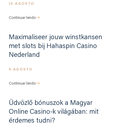
10.AGOSTO
Continuar lendo
Maximaliseer jouw winstkansen
met slots bij Hahaspin Casino
Nederland
9.AGOSTO
Continuar lendo
Üdvözlő bónuszok a Magyar
Online Casino-k világában: mit
érdemes tudni?