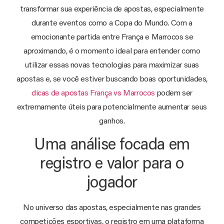
transformar sua experiência de apostas, especialmente
durante eventos como a Copa do Mundo. Com a
emocionante partida entre França e Marrocos se
aproximando, é o momento ideal para entender como
utilizar essas novas tecnologias para maximizar suas
apostas e, se você estiver buscando boas oportunidades,
dicas de apostas França vs Marrocos
podem ser
extremamente úteis para potencialmente aumentar seus
ganhos.
Uma análise focada em
registro e valor para o
jogador
No universo das apostas, especialmente nas grandes
competições esportivas, o registro em uma plataforma