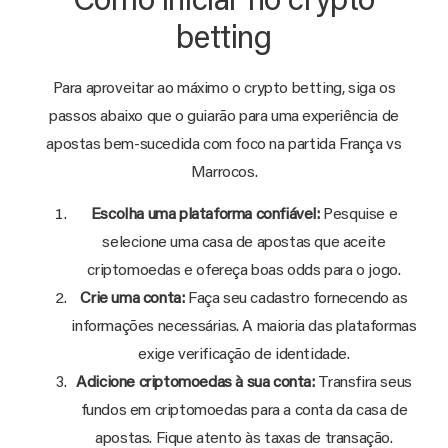
Como iniciar no crypto
betting
Para aproveitar ao máximo o crypto betting, siga os
passos abaixo que o guiarão para uma experiência de
apostas bem-sucedida com foco na partida França vs
Marrocos.
Escolha uma plataforma confiável:
Pesquise e
selecione uma casa de apostas que aceite
criptomoedas e ofereça boas odds para o jogo.
Crie uma conta:
Faça seu cadastro fornecendo as
informações necessárias. A maioria das plataformas
exige verificação de identidade.
Adicione criptomoedas à sua conta:
Transfira seus
fundos em criptomoedas para a conta da casa de
apostas. Fique atento às taxas de transação.