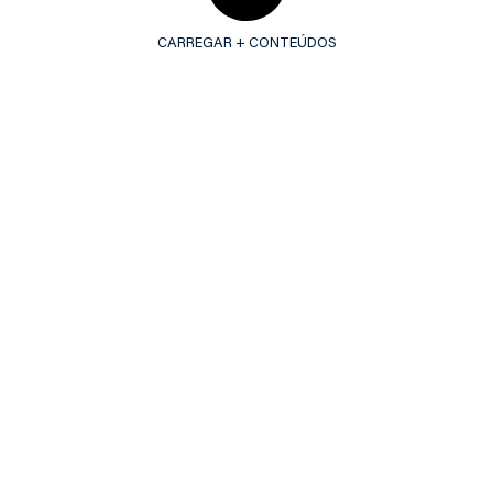
CARREGAR + CONTEÚDOS